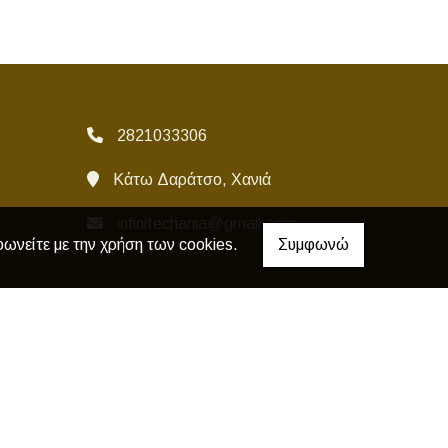
2821033306
Κάτω Δαράτσο, Χανιά
infinitechania@gmail.com
φωνείτε με την χρήση των cookies.
Συμφωνώ